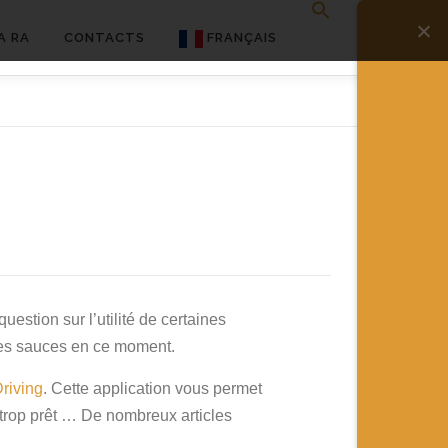
A RA
CONTACTS
FRANÇAIS
English
Français
Deutsch
简体中文
日本語
Español
estion sur l’utilité de certaines
 les sauces en ce moment.
riving
. Cette application vous permet
s trop prêt … De nombreux articles