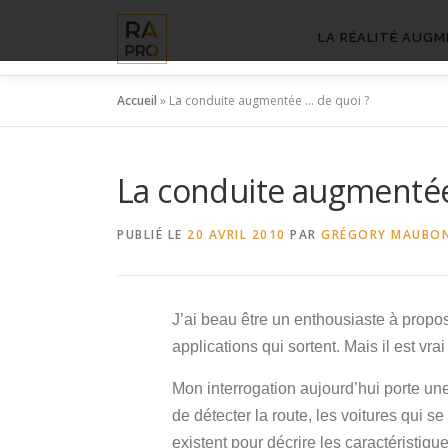
Aller
au
LA RÉALITÉ AUGM
contenu
Accueil
»
La conduite augmentée … de quoi ?
La conduite augmentée
PUBLIÉ LE
20 AVRIL 2010
PAR
GRÉGORY MAUBO
J’ai beau être un enthousiaste à propos
applications qui sortent. Mais il est v
Mon interrogation aujourd’hui porte une 
de détecter la route, les voitures qui s
existent pour décrire les caractéristique