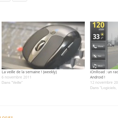
La veille de la semaine ! (weekly)
iOnRoad : un rada
6 novembre 2011
Android !
12 novembre 2
Dans "Veille"
Dans "Logiciels,
OLOGIES