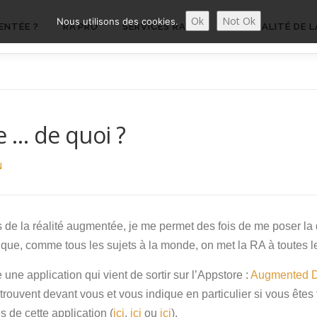
Ok
Not Ok
Nous utilisons des cookies.
ENTÉE ?
RA’PRO
SERVICES RA’PRO
ACTUALITÉ DE L
 … de quoi ?
N
 de la réalité augmentée, je me permet des fois de me poser la qu
rai que, comme tous les sujets à la monde, on met la RA à toutes
une application qui vient de sortir sur l’Appstore :
Augmented D
e trouvent devant vous et vous indique en particulier si vous ête
s de cette application (
ici
,
ici
ou
ici
).