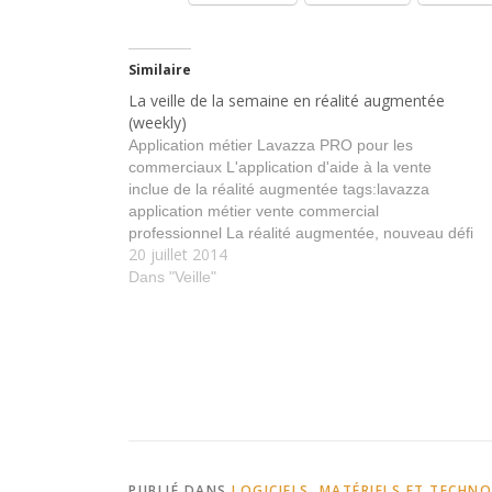
Similaire
La veille de la semaine en réalité augmentée
(weekly)
Application métier Lavazza PRO pour les
commerciaux L'application d'aide à la vente
inclue de la réalité augmentée tags:lavazza
application métier vente commercial
professionnel La réalité augmentée, nouveau défi
20 juillet 2014
technologique de Continental Continental prépare
un système d'aide à la conduite en réalité
Dans "Veille"
augmentée tags:continental conduite automobile
sécurité Eurogiciel et Optinvent s’associent…
PUBLIÉ DANS
LOGICIELS, MATÉRIELS ET TECHN