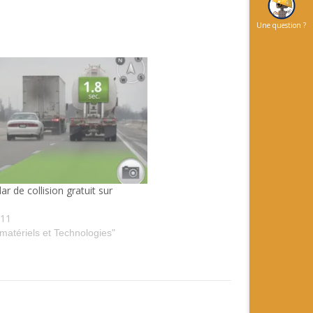
Une question ?
r de collision gratuit sur
011
 matériels et Technologies"