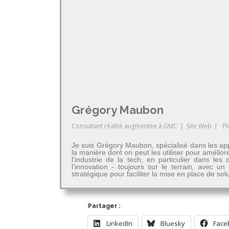
Grégory Maubon
Consultant réalité augmentée
à
GMC
|
Site Web
|
Pl
Je suis Grégory Maubon, spécialisé dans les app
la manière dont on peut les utiliser pour amélior
l'industrie de la tech, en particulier dans 
l'innovation - toujours sur le terrain, avec u
stratégique pour faciliter la mise en place de so
Partager :
LinkedIn
Bluesky
Face