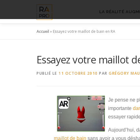
Aller
au
LA RÉALITÉ AUGM
contenu
Accueil
»
Essayez votre maillot de bain en RA
Essayez votre maillot d
PUBLIÉ LE
11 OCTOBRE 2010
PAR
GRÉGORY MA
Je pense ne pl
importante
da
essayer rapide
Aujourd’hui, d
maillot de bain
sans avoir a vous déshab