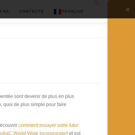
A RA
CONTACTS
FRANÇAIS
English
Français
Deutsch
简体中文
日本語
Español
mentée sont devenir de plus en plus
n, quoi de plus simple pour faire
découvrir
comment essayer votre futur
diaC World Wide Incorprorated
et est