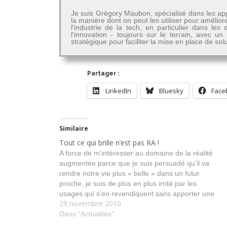
Je suis Grégory Maubon, spécialisé dans les app
la manière dont on peut les utiliser pour amélior
l'industrie de la tech, en particulier dans 
l'innovation - toujours sur le terrain, avec u
stratégique pour faciliter la mise en place de so
Partager :
LinkedIn
Bluesky
Face
Similaire
Tout ce qui brille n’est pas RA !
A force de m'intéresser au domaine de la réalité
augmentée parce que je suis persuadé qu'il va
rendre notre vie plus « belle » dans un futur
proche, je suis de plus en plus irrité par les
usages qui s'en revendiquent sans apporter une
29 novembre 2010
quelconque valeur ajoutée. Prenons l'exemple du
Magical Mirror…
Dans "Actualités"