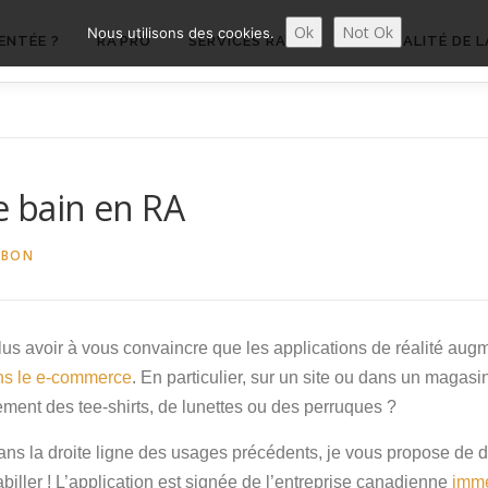
Ok
Not Ok
Nous utilisons des cookies.
ENTÉE ?
RA’PRO
SERVICES RA’PRO
ACTUALITÉ DE L
e bain en RA
UBON
us avoir à vous convaincre que les applications de réalité aug
ns le e-commerce
. En particulier, sur un site ou dans un magasi
ment des tee-shirts, de lunettes ou des perruques ?
ans la droite ligne des usages précédents, je vous propose de 
iller ! L’application est signée de l’entreprise canadienne
imme