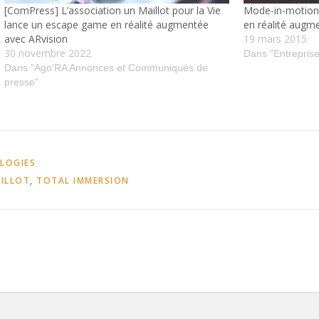
[ComPress] L’association un Maillot pour la Vie
Mode-in-motion 
lance un escape game en réalité augmentée
en réalité augm
avec ARvision
19 mars 2015
30 novembre 2022
Dans "Entreprise
Dans "Ago'RA Annonces et Communiqués de
presse"
OLOGIES
ILLOT
,
TOTAL IMMERSION