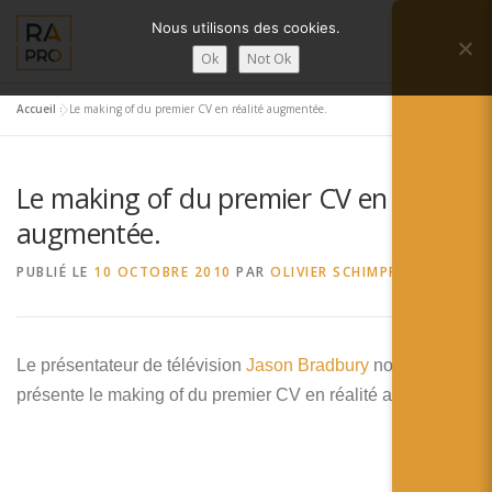
Aller
Nous utilisons des cookies.
au
Menu
contenu
Ok
Not Ok
Accueil
»
Le making of du premier CV en réalité augmentée.
LA RÉALITÉ AUGMENTÉE ?
RA’PRO
Le making of du premier CV en réalité
SERVICES RA’PRO
ACTUALITÉ DE LA RA
augmentée.
PUBLIÉ LE
10 OCTOBRE 2010
PAR
OLIVIER SCHIMPF
CONTACTS
FRANÇAIS
English
Le présentateur de télévision
Jason Bradbury
nous
présente le making of du premier CV en réalité augmentée.
Français
Deutsch