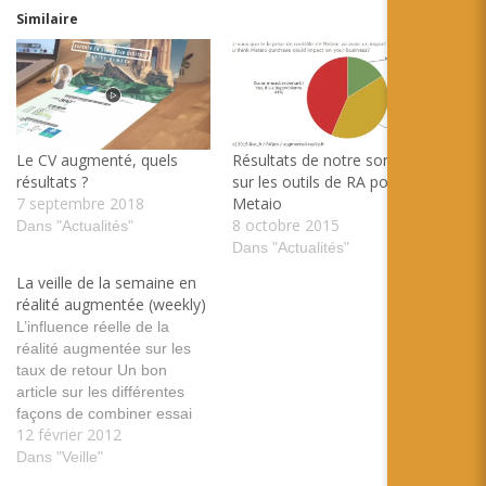
Similaire
Le CV augmenté, quels
Résultats de notre sondage
résultats ?
sur les outils de RA post
7 septembre 2018
Metaio
8 octobre 2015
Dans "Actualités"
Dans "Actualités"
La veille de la semaine en
réalité augmentée (weekly)
L’influence réelle de la
réalité augmentée sur les
taux de retour Un bon
article sur les différentes
façons de combiner essai
12 février 2012
de vêtements et e-
commerce, dont la RA tags:
Dans "Veille"
usage e-commerce textile