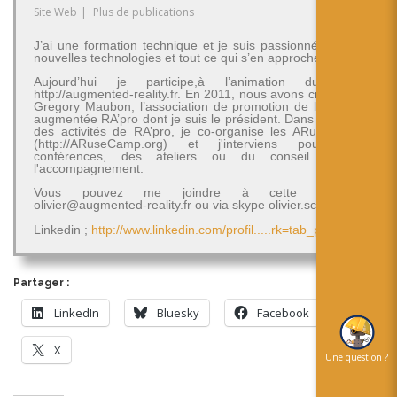
Site Web
|
Plus de publications
J’ai une formation technique et je suis passionné par les
nouvelles technologies et tout ce qui s’en approche.
Aujourd’hui je participe,à l’animation du blog
http://augmented-reality.fr. En 2011, nous avons créé avec
Gregory Maubon, l’association de promotion de la réalité
augmentée RA’pro dont je suis le président. Dans le cadre
des activités de RA’pro, je co-organise les ARuseCamp
(http://ARuseCamp.org) et j'interviens pour des
conférences, des ateliers ou du conseil et de
l'accompagnement.
Vous pouvez me joindre à cette adresse
olivier@augmented-reality.fr ou via skype olivier.schimpf
Linkedin ;
http://www.linkedin.com/profil.....rk=tab_pro
Partager :
LinkedIn
Bluesky
Facebook
X
Une question ?