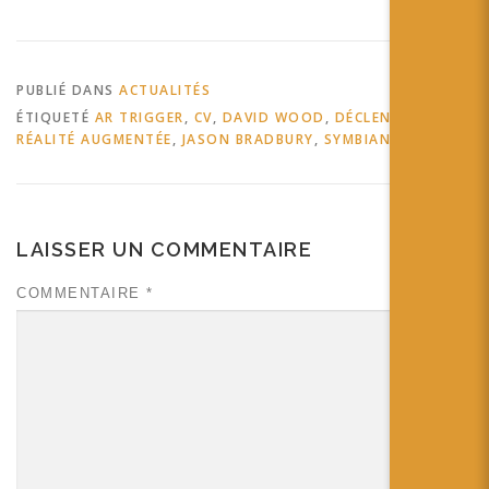
vêtement retour Between
Page and Screen
Découvrez ce livre de
poèmes entièrement dédié
PUBLIÉ DANS
ACTUALITÉS
au lien entre le papier…
ÉTIQUETÉ
AR TRIGGER
,
CV
,
DAVID WOOD
,
DÉCLENCHEUR DE
RÉALITÉ AUGMENTÉE
,
JASON BRADBURY
,
SYMBIAN
LAISSER UN COMMENTAIRE
COMMENTAIRE
*