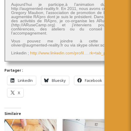
Aujourd’hui je participe,à l’animation du blog
http://augmented-reality.fr. En 2011, nous avons créé avec
Gregory Maubon, l’association de promotion de la réalité
augmentée RA’pro dont je suis le président. Dans le cadre
des activités de RA’pro, je co-organise les ARuseCamp
(http://ARuseCamp.org) et j'interviens pour des
conférences, des ateliers ou du conseil et de
l'accompagnement.
Vous pouvez me joindre à cette adresse
olivier@augmented-reality.fr ou via skype olivier.schimpf
Linkedin ;
http://www.linkedin.com/profil.....rk=tab_pro
Partager :
LinkedIn
Bluesky
Facebook
X
Similaire