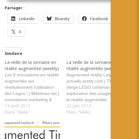
Partager :
LinkedIn
Bluesky
Facebook
X
Similaire
La veille de la semaine en
La veille de la semaine en
réalité augmentée (weekly)
réalité augmentée (weekly)
Les 8 innovations en réalité
Augmented reality Lego is
augmentée qui
actually pretty cool | The
révolutionnent l'utilisation
Verge LEGO continue son
des Legos ! | Mdelmas.net |
exploration des usages de
innovations marketing &
la réalité augmentée
14 avril 2013
22 juin 2014
idées originales de
tags:lego jeu jouet usage
communication Lego et son
Dans "Veille"
construction Towards an
Dans "Veille"
utilisation de la réalité
Accurate Tracking of Liver
augmentée tags: Lego
Tumors for Augmented
usage marque objet Posted
Reality in Robotic Assisted
from Diigo. The rest of my
Surgery Description d'une