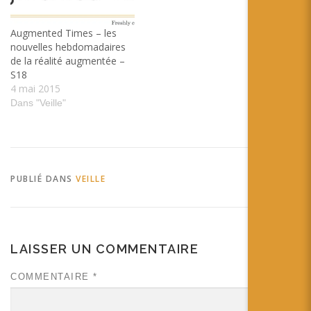
favorite links are here.
méthode de tracking de
déformation des organes
Augmented Times – les
internes pour…
nouvelles hebdomadaires
de la réalité augmentée –
S18
4 mai 2015
Dans "Veille"
PUBLIÉ DANS
VEILLE
LAISSER UN COMMENTAIRE
COMMENTAIRE
*