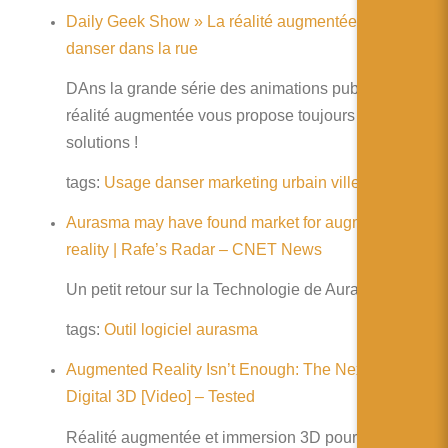
Daily Geek Show » La réalité augmentée vous fait
danser dans la rue
DAns la grande série des animations publiques, la
réalité augmentée vous propose toujours des
solutions !
tags:
Usage
danser
marketing
urbain
ville
public
Aurasma may have found market for augmented
reality | Rafe’s Radar – CNET News
Un petit retour sur la Technologie de Aurasma
tags:
Outil
logiciel
aurasma
Augmented Reality Isn’t Enough: The Next Step for
Digital 3D [Video] – Tested
Réalité augmentée et immersion 3D pour utilisation