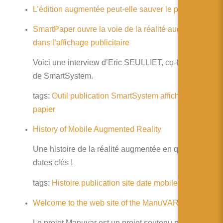
简体中文
L’édition augmentée peut-elle sauver le papier ?
日本語
SmartPaper ouvre la voie de la réalité augmenté
dans l’affichage publicitaire
Español
Voici une interview d’Eric SEULLIET, co-fondateur
de SmartSystem.
tags:
Outil
publication
SmartSystem
affichage
papier
History of Mobile Augmented Reality
Une histoire de la réalité augmentée en quelques
dates clés !
tags:
Histoire
publication
site
date
mobile
Welcome to the web site of the ManuVAR project
Le projet Manuvar est un projet soutenu par l’union