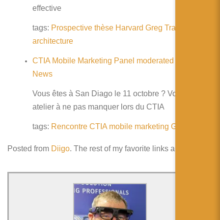
effective
tags:
Prospective
thèse
Harvard
Greg
Tran
urbain
architecture
CTIA Mobile Marketing Panel moderated by GoMo
News
Vous êtes à San Diago le 11 octobre ? Voici un
atelier à ne pas manquer lors du CTIA
tags:
Rencontre
CTIA
mobile
marketing
Gomo
Posted from
Diigo
. The rest of my favorite links are
here
.