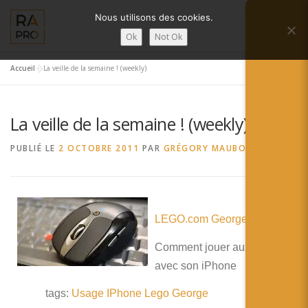
Aller
Nous utilisons des cookies.
au
Menu
contenu
Ok
Not Ok
Accueil
»
La veille de la semaine ! (weekly)
LA RÉALITÉ AUGMENTÉE ?
RA’PRO
La veille de la semaine ! (weekly)
SERVICES RA’PRO
ACTUALITÉ DE LA RA
PUBLIÉ LE
2 OCTOBRE 2011
PAR
GRÉGORY MAUBON
CONTACTS
FRANÇAIS
LEGO.com George Demo
English
Comment jouer aux Lego
Français
avec son iPhone
Deutsch
tags:
Usage
IPhone
Lego
George