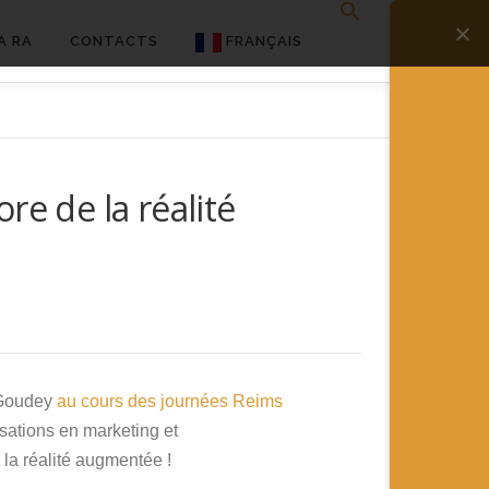
A RA
CONTACTS
FRANÇAIS
English
Français
e de la réalité
Deutsch
简体中文
日本語
Español
n Goudey
au cours des journées Reims
lisations en marketing et
la réalité augmentée !