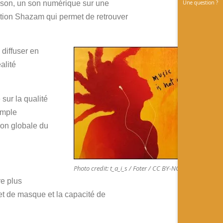
Une question ?
n son, un son numérique sur une
cation Shazam qui permet de retrouver
diffuser en
alité
.
sur la qualité
emple
ion globale du
Photo credit: t_a_i_s / Foter / CC BY-NC-SA
e plus
fet de masque et la capacité de