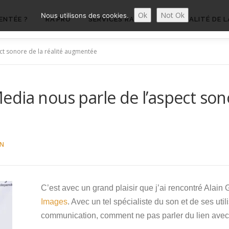
Ok
Not Ok
Nous utilisons des cookies.
ENTÉE ?
RA’PRO
SERVICES RA’PRO
ACTUALITÉ DE L
ct sonore de la réalité augmentée
dia nous parle de l’aspect sonor
ON
C’est avec un grand plaisir que j’ai rencontré Alai
Images
. Avec un tel spécialiste du son et de ses uti
communication, comment ne pas parler du lien avec 