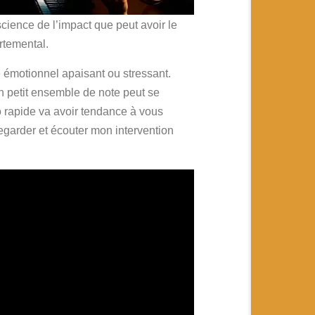
cience de l’impact que peut avoir le
ortemental.
e émotionnel apaisant ou stressant.
n petit ensemble de note peut se
po rapide va avoir tendance à vous
egarder et écouter mon intervention