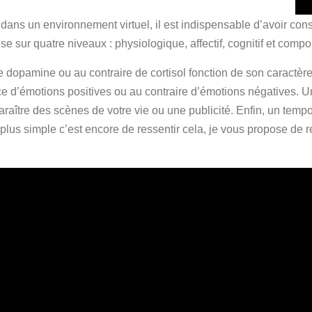
dans un environnement virtuel, il est indispensable d’avoir cons
pose sur quatre niveaux : physiologique, affectif, cognitif et comp
de dopamine ou au contraire de cortisol fonction de son caractèr
 d’émotions positives ou au contraire d’émotions négatives. U
araître des scènes de votre vie ou une publicité. Enfin, un tem
us simple c’est encore de ressentir cela, je vous propose de r