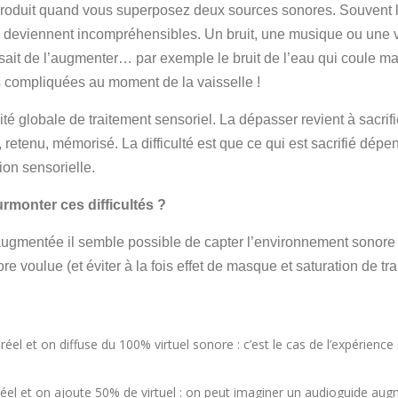
roduit quand vous superposez deux sources sonores. Souvent l’u
s deviennent incompréhensibles. Un bruit, une musique ou une v
gissait de l’augmenter… par exemple le bruit de l’eau qui coule m
s compliquées au moment de la vaisselle !
ité globale de traitement sensoriel. La dépasser revient à sacri
, retenu, mémorisé. La difficulté est que ce qui est sacrifié dép
ion sensorielle.
monter ces difficultés ?
gmentée il semble possible de capter l’environnement sonore réel
 voulue (et éviter à la fois effet de masque et saturation de tra
l et on diffuse du 100% virtuel sonore : c’est le cas de l’expérience s
el et on ajoute 50% de virtuel : on peut imaginer un audioguide aug