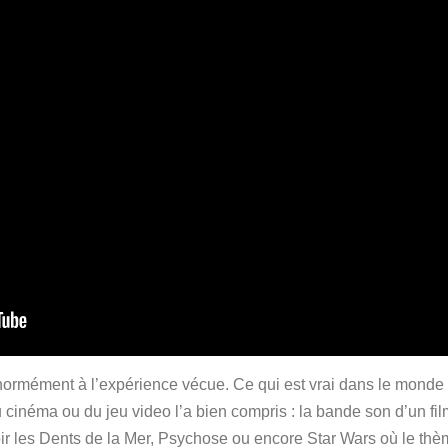
normément à l’expérience vécue. Ce qui est vrai dans le monde ré
 cinéma ou du jeu video l’a bien compris : la bande son d’un film
ir les Dents de la Mer, Psychose ou encore Star Wars où le thè