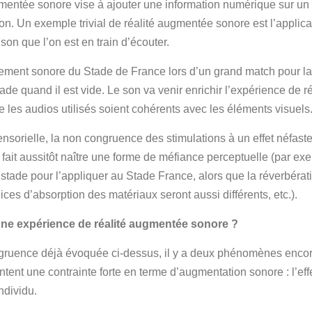
ugmentée sonore vise à ajouter une information numérique sur u
son. Un exemple trivial de réalité augmentée sonore est l’appli
nson que l’on est en train d’écouter.
nement sonore du Stade de France lors d’un grand match pour la 
ade quand il est vide. Le son va venir enrichir l’expérience de ré
es audios utilisés soient cohérents avec les éléments visuels
nsorielle, la non congruence des stimulations à un effet néfaste 
 fait aussitôt naître une forme de méfiance perceptuelle (par ex
 stade pour l’appliquer au Stade France, alors que la réverbérat
ces d’absorption des matériaux seront aussi différents, etc.).
 une expérience de réalité augmentée sonore ?
gruence déjà évoquée ci-dessus, il y a deux phénomènes encor
ntent une contrainte forte en terme d’augmentation sonore : l’ef
ndividu.