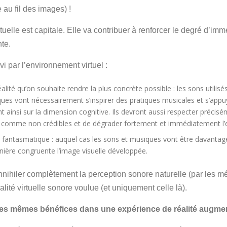
 au fil des images) !
tuelle est capitale. Elle va contribuer à renforcer le degré d’imm
te.
vi par l’environnement virtuel :
réalité qu’on souhaite rendre la plus concrète possible : les sons utilis
iques vont nécessairement s’inspirer des pratiques musicales et s’ap
 ainsi sur la dimension cognitive. Ils devront aussi respecter précisé
és comme non crédibles et de dégrader fortement et immédiatement l’
rs fantasmatique : auquel cas les sons et musiques vont être davantag
ère congruente l’image visuelle développée.
nnihiler complètement la perception sonore naturelle (par les m
alité virtuelle sonore voulue (et uniquement celle là).
es mêmes bénéfices dans une expérience de réalité augme