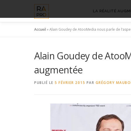
Aller
au
LA RÉALITÉ AUGM
contenu
Accueil
»
Alain Goudey de AtooMedia nous parle de l’aspe
Alain Goudey de AtooMe
augmentée
PUBLIÉ LE
5 FÉVRIER 2015
PAR
GRÉGORY MAUB