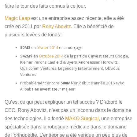
Español
faire le tour des faits connus à ce jour.
Magic Leap
est une entreprise assez récente, elle a été
crée en 2011 par
Rony Abovitz
. Elle a bénéficié de
plusieurs levées de fonds :
50M$
en
février 2014
en amorçage
542M$
en
Octobre 2014
de la part de 6 investisseurs Google,
Kleiner Perkins Caufield & Byers, Andreessen Horowitz,
Qualcomm Ventures, Legendary Entertainment, Obvious
Ventures
Probablement encore
500M$
en début d’année 2016 avec
Alibaba en investisseur majeur.
Qu’est ce qui peut expliquer un tel succés ? D’abord le
CEO, Rony Abovitz, n’est pas un inconnu dans le domaine
des technologies. Il a fondé
MAKO Surgical
, une entreprise
spécialisée dans la robotique médicale dans le domaine
de l’orthopédie. L’entreprise a été vendue un peu plus de