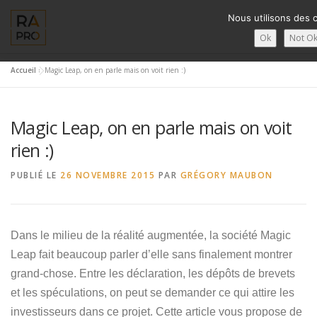
Aller
Nous utilisons des 
au
contenu
Ok
Not O
Accueil
»
Magic Leap, on en parle mais on voit rien :)
LA RÉALITÉ AUGMENTÉE ?
RA’PRO
SERVICES RA’PR
Magic Leap, on en parle mais on voit
FRANÇAIS
rien :)
PUBLIÉ LE
English
26 NOVEMBRE 2015
PAR
GRÉGORY MAUBON
Français
Dans le milieu de la réalité augmentée, la société Magic
Deutsch
Leap fait beaucoup parler d’elle sans finalement montrer
简体中文
grand-chose. Entre les déclaration, les dépôts de brevets
et les spéculations, on peut se demander ce qui attire les
日本語
investisseurs dans ce projet. Cette article vous propose de