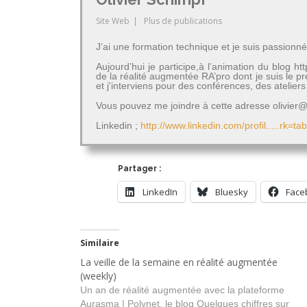
Site Web
|
Plus de publications
J’ai une formation technique et je suis passionné
Aujourd’hui je participe,à l’animation du blog 
de la réalité augmentée RA’pro dont je suis le 
et j'interviens pour des conférences, des atelie
Vous pouvez me joindre à cette adresse olivier@a
Linkedin ;
http://www.linkedin.com/profil.....rk=ta
Partager :
LinkedIn
Bluesky
Face
Similaire
La veille de la semaine en réalité augmentée
(weekly)
Un an de réalité augmentée avec la plateforme
Aurasma | Polynet, le blog Quelques chiffres sur