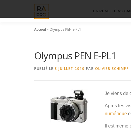
Aller
au
LA RÉALITÉ AUGM
contenu
Accueil
»
Olympus PEN E-PL1
Olympus PEN E-PL1
PUBLIÉ LE
8 JUILLET 2010
PAR
OLIVIER SCHIMPF
Je viens de 
Apres les vi
numérique
e
Il est même 