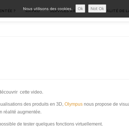
Ok
Not Ok
Nous utilisons des cookies.
ENTÉE ?
RA’PRO
SERVICES RA’PRO
ACTUALITÉ DE L
découvrir cette video.
sualisations des produits en 3D,
Olympus
nous propose de visu
n réalité augmentée.
possible de tester quelques fonctions virtuellement.