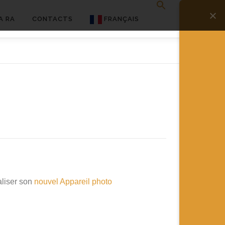
A RA
CONTACTS
FRANÇAIS
English
Français
Deutsch
简体中文
日本語
Español
aliser son
nouvel Appareil photo