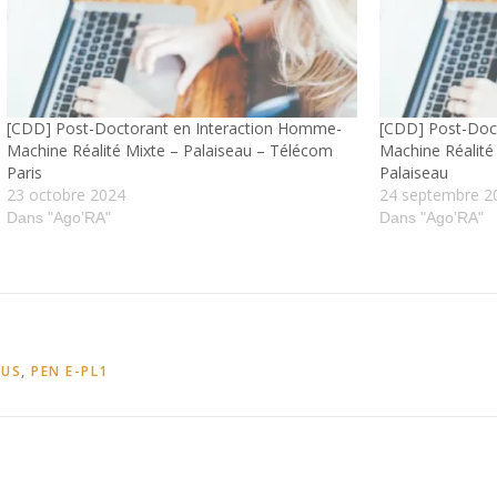
[CDD] Post-Doctorant en Interaction Homme-
[CDD] Post-Doc
Machine Réalité Mixte – Palaiseau – Télécom
Machine Réalité
Paris
Palaiseau
23 octobre 2024
24 septembre 2
Dans "Ago’RA"
Dans "Ago’RA"
PUS
,
PEN E-PL1