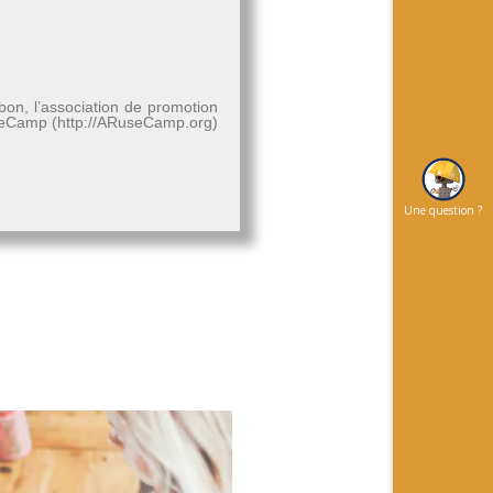
bon, l’association de promotion
RuseCamp (http://ARuseCamp.org)
Une question ?