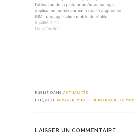
l'utilisation de la plateforme Aurasma tags:
application mobile aurasma réalité augmentée
IBM : une application mobile de réalité
8 juillet 2012
augmentée en magasin | Silicon Avec IBM la
réalité augmntée s'invite dans les magasins tags:
Dans "Veille"
ibm…
PUBLIÉ DANS
ACTUALITÉS
ÉTIQUETÉ
APPAREIL PHOTO NUMÉRIQUE
,
OLYM
LAISSER UN COMMENTAIRE