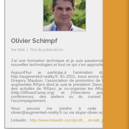
Olivier Schimpf
Site Web
|
Plus de publications
J’ai une formation technique et je suis passionné par les
nouvelles technologies et tout ce qui s’en approche.
Aujourd’hui je participe,à l’animation du blog
http://augmented-reality.fr. En 2011, nous avons créé avec
Gregory Maubon, l’association de promotion de la réalité
augmentée RA’pro dont je suis le président. Dans le cadre
des activités de RA’pro, je co-organise les ARuseCamp
(http://ARuseCamp.org) et j'interviens pour des
conférences, des ateliers ou du conseil et de
l'accompagnement.
Vous pouvez me joindre à cette adresse
olivier@augmented-reality.fr ou via skype olivier.schimpf
Linkedin ;
http://www.linkedin.com/profil.....rk=tab_pro