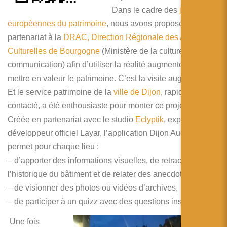
简体中文
Dans le cadre des
journées
européennes du patrimoine
日本語
, nous avons proposé un
partenariat à la
DRAC, Direction Régionale des Affaires
Español
Culturelles de Bourgogne
(Ministère de la culture et de la
communication) afin d’utiliser la réalité augmentée pour
mettre en valeur le patrimoine. C’est la visite augmentée !
Et le service patrimoine de la
ville de Dijon
, rapidement
contacté, a été enthousiaste pour monter ce projet-test.
Créée en partenariat avec le studio
Eclyptik
, expert et
développeur officiel Layar, l’application Dijon Augmentée
permet pour chaque lieu :
– d’apporter des informations visuelles, de retracer
l’historique du bâtiment et de relater des anecdotes,
– de visionner des photos ou vidéos d’archives,
– de participer à un quizz avec des questions insolites.
Une fois