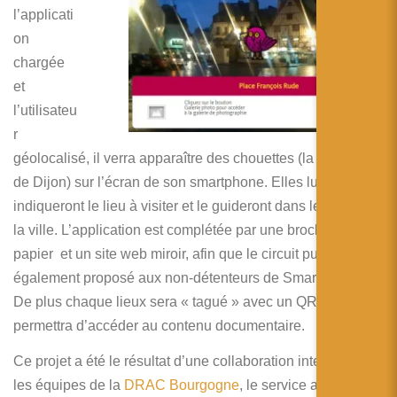
l’applicati
on
chargée
et
l’utilisateu
r
géolocalisé, il verra apparaître des chouettes (la mascotte
de Dijon) sur l’écran de son smartphone. Elles lui
indiqueront le lieu à visiter et le guideront dans les rues de
la ville. L’application est complétée par une brochure-
papier et un site web miroir, afin que le circuit puisse être
également proposé aux non-détenteurs de Smartphone.
De plus chaque lieux sera « tagué » avec un QR-code qui
permettra d’accéder au contenu documentaire.
Ce projet a été le résultat d’une collaboration intense entre
les équipes de la
DRAC Bourgogne
, le service animation