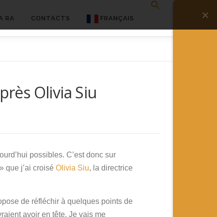
A RA
CONTACTS
FRANÇAIS
English
Français
près Olivia Siu
Deutsch
简体中文
日本語
Español
ourd’hui possibles. C’est donc sur
» que j’ai croisé
Olivia Siu
, la directrice
opose de réfléchir à quelques points de
aient avoir en tête. Je vais me