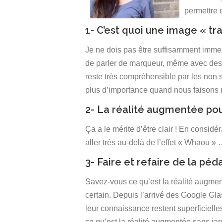
permettre 
1- C’est quoi une image « tr
Je ne dois pas être suffisamment immerg
de parler de marqueur, même avec des i
reste très compréhensible par les non s
plus d’importance quand nous faisons r
2- La réalité augmentée pou
Ça a le mérite d’être clair ! En considéra
aller très au-delà de l’effet « Whaou » 
3- Faire et refaire de la péd
Savez-vous ce qu’est la réalité augme
certain. Depuis l’arrivé des Google Gl
leur connaissance restent superficiell
ce qu’est la réalité augmentée sans ja