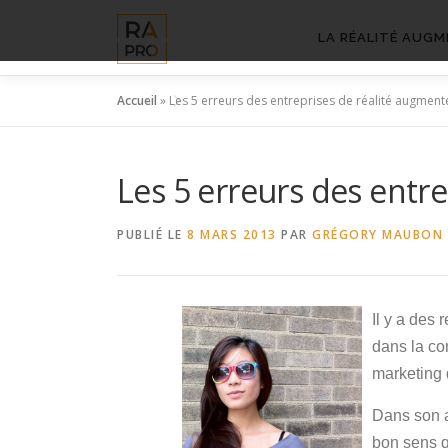
Aller
au
LA RÉALITÉ AUGM
contenu
Accueil
»
Les 5 erreurs des entreprises de réalité augmenté
Les 5 erreurs des entre
PUBLIÉ LE
8 MARS 2013
PAR
GRÉGORY MAUBON
Il y a des
dans la c
marketing
Dans son a
bon sens q