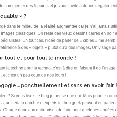
de commenter des 5 points et je vous invite à donnez également 
aquable » ?
é dans le milieu de la réalité augmentée car je n’ai jamais uti
mages classiques. Un reste des vieux dessins carrés en noir et
pécialistes. En tout cas, l’idée de parler de « cibles » me semb
éférence à des « objets » plutôt qu’à des images. Un visage pa
r tout et pour tout le monde !
nt la techno pour la techno, c’est à dire en faisant fi de l’usage e
… et c’est un peu court de nos jours !
agogie … ponctuellement et sans en avoir l’air !
ntée ? Si vous lisez ce blog je pense que oui. Mais pour le co
ass, un certain nombre d’experts techno geek peuvent en parler 
es. Charge donc aux entreprises de faire pour quelques années 
rgon anglo-branchouille … D’ailleurs je vous invite à le faire s