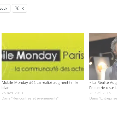
book
X
Mobile Monday #62 La réalité augmentée : le
« La Réalité Au
bilan
l’industrie » sur
26 avril 2013
28 avril 2016
Dans "Rencontres et évenements"
Dans "Entreprise