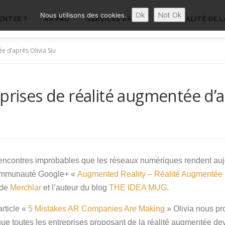
Ok
Not Ok
Nous utilisons des cookies.
ENTÉE ?
RA’PRO
SERVICES RA’PRO
ACTUALITÉ DE L
e d’après Olivia Siu
prises de réalité augmentée d’a
 rencontres improbables que les réseaux numériques rendent auj
ommunauté Google+ «
Augmented Reality – Réalité Augmentée
 de
Merchlar
et l’auteur du blog
THE IDEA MUG
.
rticle «
5 Mistakes AR Companies Are Making
» Olivia nous pr
ue toutes les entreprises proposant de la réalité augmentée devr