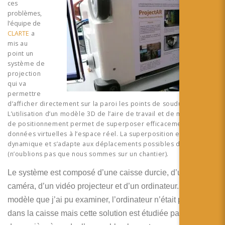
ces
problèmes,
l’équipe de
CLARTE
a
mis au
point un
système de
projection
qui va
permettre
d’afficher directement sur la paroi les points de soudure.
L’utilisation d’un modèle 3D de l’aire de travail et de marqueurs
de positionnement permet de superposer efficacement les
données virtuelles à l’espace réel. La superposition est, bien sur,
dynamique et s’adapte aux déplacements possibles du système
(n’oublions pas que nous sommes sur un chantier).
Le système est composé d’une caisse durcie, d’une
caméra, d’un vidéo projecteur et d’un ordinateur. Dans le
modèle que j’ai pu examiner, l’ordinateur n’était pas intégré
dans la caisse mais cette solution est étudiée par l’équipe