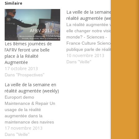
Similaire
La veille de la semaine en
réalité augmentée (weekly)
La réalité augmentée va-t-
elle changer notre vision du
monde? - Sciences -
France Culture Science
Les 8èmes journées de
publique parle de réalité
l’AFRV feront une belle
10 novembre 2013
augmentée tags: france
place à la Réalité
culture vision réalité monde
Dans "Veille"
Augmentée
science Call for demos -
17 octobre 2013
Laval Virtual ReVolution
Dans "Prospectives"
2014 Vous pouvez proposer
La veille de la semaine en
vos démos au Laval Virtual
réalité augmentée (weekly)
ReVolution, deadline le 13
Europort demo
janvier 2014 tags:
Maintenance & Repair Un
LavalVirtual…
usage de la réalité
augmentée dans la
maintenance des navires
17 novembre 2013
tags: maintenance navire
bateau construction
Dans "Veille"