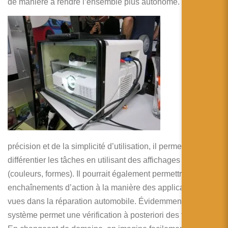
de manière à rendre l’ensemble plus autonome.
Les
avantag
es du
système
sont
nombre
ux. En
plus de
la
précision et de la simplicité d’utilisation, il permet de
différentier les tâches en utilisant des affichages différents
(couleurs, formes). Il pourrait également permettre des
enchaînements d’action à la manière des applications
vues dans la réparation automobile. Évidemment, le même
système permet une vérification à posteriori des travaux.