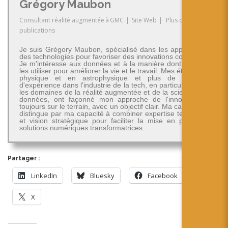
Grégory Maubon
Consultant réalité augmentée
à
GMC
|
Site Web
|
Plus de
publications
Je suis Grégory Maubon, spécialisé dans les applications
des technologies pour favoriser des innovations concrètes.
Je m'intéresse aux données et à la manière dont on peut
les utiliser pour améliorer la vie et le travail. Mes études en
physique et en astrophysique et plus de 30 ans
d'expérience dans l'industrie de la tech, en particulier dans
les domaines de la réalité augmentée et de la science des
données, ont façonné mon approche de l'innovation -
toujours sur le terrain, avec un objectif clair. Ma carrière se
distingue par ma capacité à combiner expertise technique
et vision stratégique pour faciliter la mise en place de
solutions numériques transformatrices.
Partager :
LinkedIn
Bluesky
Facebook
X