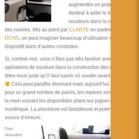
简体中文
augmentée en projection
destiné à aider le travail des
日本語
soudeurs dans la construction
Español
des navires. Mis au point par
CLARTE
en partenariat avec
DCNS
, on peut imaginer beaucoup d’utilisation de ce
dispositif dans d’autres contextes.
Si, comme moi, vous n’êtes pas très familier avec les
opérations de soudure dans la construction des navires,
dites-vous juste qu’il faut savoir où souder avant de le faire
Cela peut paraître étonnant mais aujourd’hui encore,
pour un grand nombre de parois, les repères sont tracés à
la main suivant les disponibles plans sur papier ou tablette
numérique. La procédure est fastidieuse et potentiellement
source d’erreurs.
Pour
résoudre