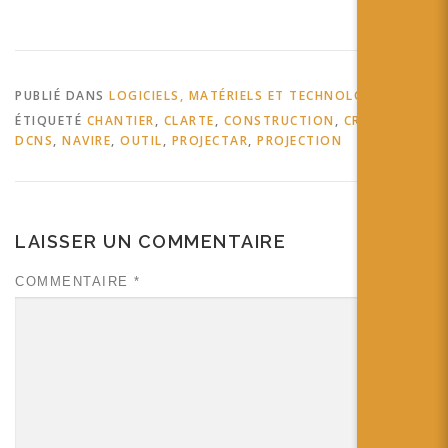
industrie Posted from Diigo.
The rest of my favorite links
are here.
PUBLIÉ DANS
LOGICIELS, MATÉRIELS ET TECHNOLOGIES
ÉTIQUETÉ
CHANTIER
,
CLARTE
,
CONSTRUCTION
,
CRÉATION
,
DCNS
,
NAVIRE
,
OUTIL
,
PROJECTAR
,
PROJECTION
LAISSER UN COMMENTAIRE
COMMENTAIRE
*