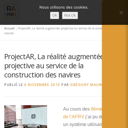
Aller
Nous utilisons des cookies.
au
Menu
contenu
Ok
Not Ok
Accueil
»
ProjectAR, La réalité augmentée projective au service de la construction des
LA RÉALITÉ AUGMENTÉE ?
RA’PRO
navires
ProjectAR, La réalité augmentée
SERVICES RA’PRO
ACTUALITÉ DE LA RA
projective au service de la
construction des navires
CONTACTS
FRANÇAIS
PUBLIÉ LE
6 NOVEMBRE 2013
PAR
GRÉGORY MAUBON
English
Français
Au cours des
8èmes journées
Deutsch
de l’AFRV
j’ai pu découvrir
un système utilisant la réalité