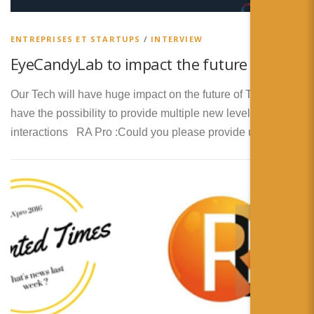
简体中文
日本語
ENTREPRISES ET STARTUPS
/
INTERVIEW
EyeCandyLab to impact the future of TV !
Español
Our Tech will have huge impact on the future of TV. We
have the possibility to provide multiple new levels of
interactions RA Pro :Could you please provide us …