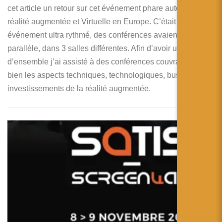
cet article un retour sur cet événement phare autour de la
réalité augmentée et Virtuelle en Europe. C’était un
événement ultra rythmé, des conférences avaient lieu en
parallèle, dans 3 salles différentes. Afin d’avoir une vue
d’ensemble j’ai assisté à des conférences couvrants aussi
bien les aspects techniques, technologiques, business et
investissements de la réalité augmentée.