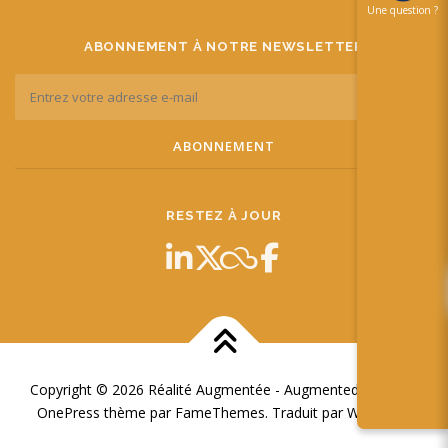
简体中文
Une question ?
日本語
ABONNEMENT À NOTRE NEWSLETTER
Español
RESTEZ À JOUR
Copyright © 2026 Réalité Augmentée - Augmented Reality
–
OnePress
thème par FameThemes. Traduit par Wp Trads.