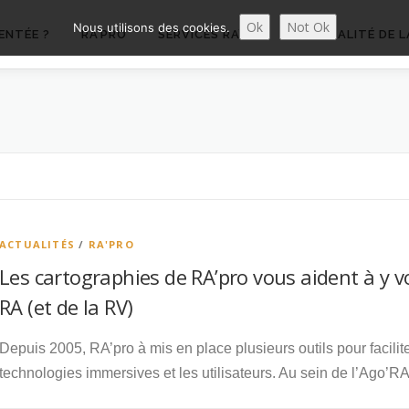
Ok
Not Ok
Nous utilisons des cookies.
ENTÉE ?
RA’PRO
SERVICES RA’PRO
ACTUALITÉ DE L
ACTUALITÉS
/
RA'PRO
Les cartographies de RA’pro vous aident à y vo
RA (et de la RV)
Depuis 2005, RA’pro à mis en place plusieurs outils pour facilite
technologies immersives et les utilisateurs. Au sein de l’Ago