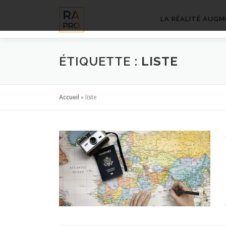
Aller
au
LA RÉALITÉ AUGM
contenu
ÉTIQUETTE :
LISTE
Accueil
»
liste