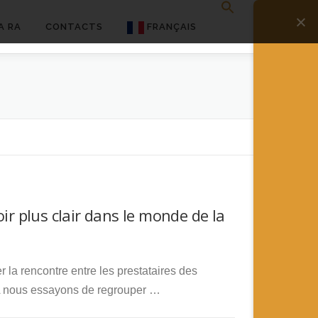
A RA
CONTACTS
FRANÇAIS
English
Français
Deutsch
简体中文
日本語
ir plus clair dans le monde de la
Español
r la rencontre entre les prestataires des
’RA nous essayons de regrouper …