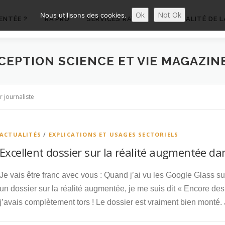
Ok
Not Ok
Nous utilisons des cookies.
ENTÉE ?
RA’PRO
SERVICES RA’PRO
ACTUALITÉ DE L
CEPTION SCIENCE ET VIE MAGAZIN
r journaliste
ACTUALITÉS
/
EXPLICATIONS ET USAGES SECTORIELS
Excellent dossier sur la réalité augmentée da
Je vais être franc avec vous : Quand j’ai vu les Google Glass sur
un dossier sur la réalité augmentée, je me suis dit « Encore des
j’avais complètement tors ! Le dossier est vraiment bien monté. J