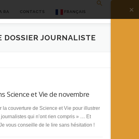
A RA
CONTACTS
FRANÇAIS
English
E DOSSIER JOURNALISTE
Français
Deutsch
简体中文
日本語
ns Science et Vie de novembre
Español
 la couverture de Science et Vie pour illustrer
 journalistes qui n’ont rien compris » … Et
e vous conseille de le lire sans hésitation !