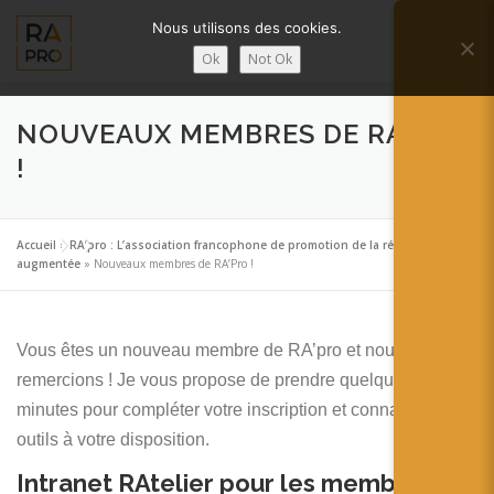
Aller
Nous utilisons des cookies.
au
Menu
contenu
Ok
Not Ok
LA RÉALITÉ AUGMENTÉE ?
RA’PRO
NOUVEAUX MEMBRES DE RA’PRO
!
SERVICES RA’PRO
ACTUALITÉ DE LA RA
Accueil
»
RA’pro : L’association francophone de promotion de la réalité
augmentée
»
Nouveaux membres de RA’Pro !
CONTACTS
FRANÇAIS
Vous êtes un nouveau membre de RA’pro et nous vous en
English
remercions ! Je vous propose de prendre quelques
Français
minutes pour compléter votre inscription et connaitre les
outils à votre disposition.
Deutsch
Intranet RAtelier pour les membres