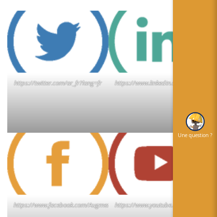
https://twitter.com/ar_fr?lang=fr
https://www.linkedin.com/company/r
Une question ?
https://www.facebook.com/AugmentedRealityFr/
https://www.youtube.com/channel/