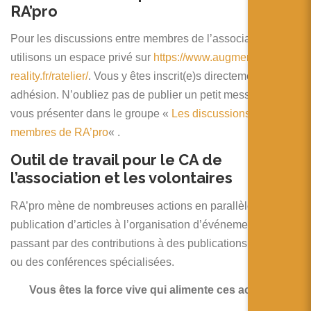
简体中文
RA’pro
日本語
Pour les discussions entre membres de l’association nous
utilisons un espace privé sur
https://www.augmented-
Español
reality.fr/ratelier/
. Vous y êtes inscrit(e)s directement à votre
adhésion. N’oubliez pas de publier un petit message pour
vous présenter dans le groupe «
Les discussions des
membres de RA’pro
« .
Outil de travail pour le CA de
l’association et les volontaires
RA’pro mène de nombreuses actions en parallèle, de la
publication d’articles à l’organisation d’événements en
passant par des contributions à des publications externes
ou des conférences spécialisées.
Vous êtes la force vive qui alimente ces actions !