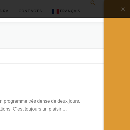
A RA
CONTACTS
FRANÇAIS
English
Français
Deutsch
简体中文
日本語
Español
un programme très dense de deux jours,
ions. C’est toujours un plaisir …