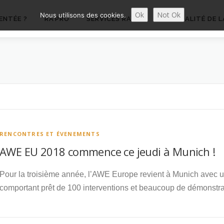
Ok
Not Ok
Nous utilisons des cookies.
ENTÉE ?
RA’PRO
SERVICES RA’PRO
ACTUALITÉ DE L
RENCONTRES ET ÉVENEMENTS
AWE EU 2018 commence ce jeudi à Munich !
Pour la troisième année, l’AWE Europe revient à Munich avec 
comportant prêt de 100 interventions et beaucoup de démonstrat