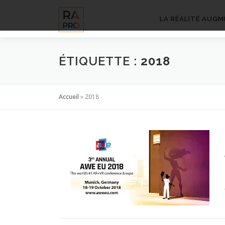
Aller
au
LA RÉALITÉ AUGM
contenu
ÉTIQUETTE :
2018
Accueil
»
2018