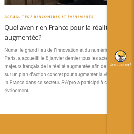
简体中文
日本語
ACTUALITÉS
/
RENCONTRES ET ÉVENEMENTS
Quel avenir en France pour la réalité
Español
augmentée?
Numa, le grand lieu de l’innovation et du numérique à
Paris, a accueilli le 8 janvier dernier tous les acteurs
Une question ?
majeurs français de la réalité augmentée afin de travailler
sur un plan d’action concret pour augmenter la visibilité de
la France dans ce secteur. RA’pro a participé à cet
événement.