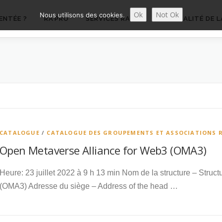
Ok
Not Ok
Nous utilisons des cookies.
ENTÉE ?
RA’PRO
SERVICES RA’PRO
ACTUALITÉ DE L
CATALOGUE
/
CATALOGUE DES GROUPEMENTS ET ASSOCIATIONS 
Open Metaverse Alliance for Web3 (OMA3)
Heure: 23 juillet 2022 à 9 h 13 min Nom de la structure – Stru
(OMA3) Adresse du siège – Address of the head …