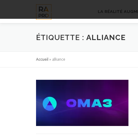
Aller
au
LA RÉALITÉ AUGM
contenu
ÉTIQUETTE :
ALLIANCE
Accueil
»
alliance