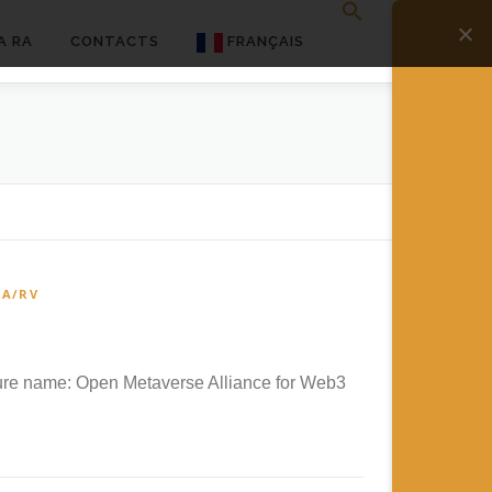
A RA
CONTACTS
FRANÇAIS
English
Français
Deutsch
简体中文
RA/RV
日本語
Español
cture name: Open Metaverse Alliance for Web3