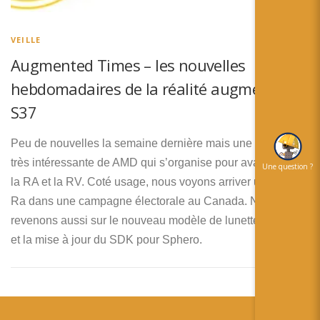
简体中文
日本語
VEILLE
Augmented Times – les nouvelles
Español
hebdomadaires de la réalité augmentée –
S37
Peu de nouvelles la semaine dernière mais une annonce
très intéressante de AMD qui s’organise pour avancer dans
Une question ?
la RA et la RV. Coté usage, nous voyons arriver un peu de
Ra dans une campagne électorale au Canada. Nous
revenons aussi sur le nouveau modèle de lunette d’Epson
et la mise à jour du SDK pour Sphero.