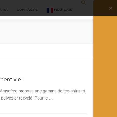
A RA
CONTACTS
FRANÇAIS
English
Français
Deutsch
简体中文
日本語
ent vie !
Español
n Amsofree propose une gamme de tee-shirts et
 polyester recyclé. Pour le …