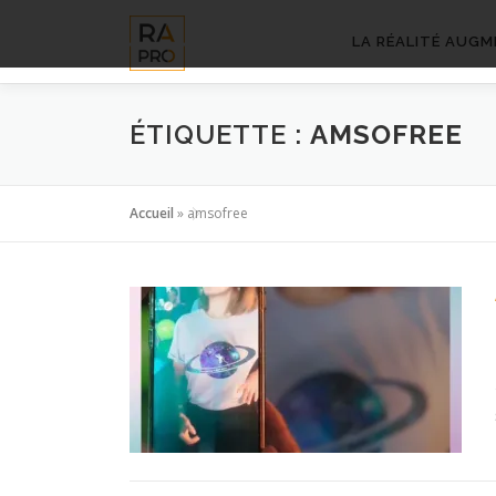
Aller
au
LA RÉALITÉ AUGM
contenu
ÉTIQUETTE :
AMSOFREE
Accueil
»
amsofree