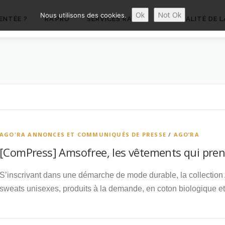
Ok
Not Ok
Nous utilisons des cookies.
ENTÉE ?
RA’PRO
SERVICES RA’PRO
ACTUALITÉ DE L
AGO'RA ANNONCES ET COMMUNIQUÉS DE PRESSE
/
AGO’RA
[ComPress] Amsofree, les vêtements qui prenn
S’inscrivant dans une démarche de mode durable, la collectio
sweats unisexes, produits à la demande, en coton biologique et