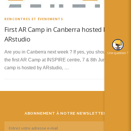
简体中文
日本語
RENCONTRES ET ÉVENEMENTS
Español
First AR Camp in Canberra hosted by
ARstudio
Are you in Canberra next week ? If yes, you should go to
Une question ?
the first AR Camp at INSPIRE centre, 7 & 8th June! This
camp is hosted by ARstudio, …
ABONNEMENT À NOTRE NEWSLETTER