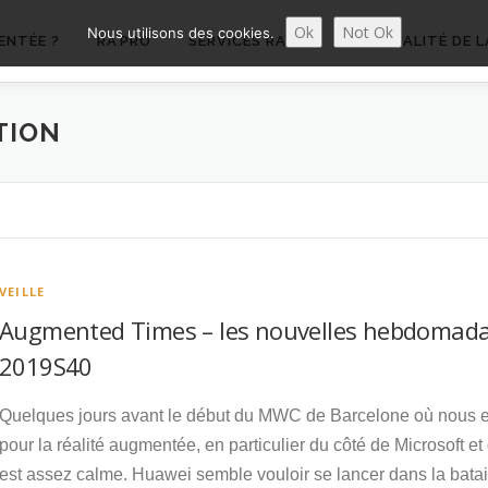
Ok
Not Ok
Nous utilisons des cookies.
ENTÉE ?
RA’PRO
SERVICES RA’PRO
ACTUALITÉ DE L
TION
VEILLE
Augmented Times – les nouvelles hebdomadai
2019S40
Quelques jours avant le début du MWC de Barcelone où nous 
pour la réalité augmentée, en particulier du côté de Microsoft e
est assez calme. Huawei semble vouloir se lancer dans la bataill