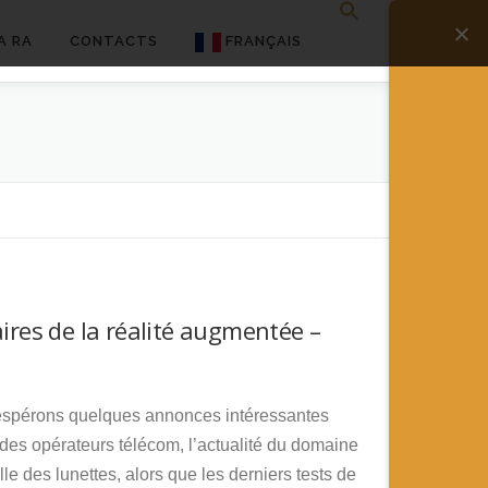
A RA
CONTACTS
FRANÇAIS
English
Français
Deutsch
简体中文
日本語
res de la réalité augmentée –
Español
espérons quelques annonces intéressantes
t des opérateurs télécom, l’actualité du domaine
e des lunettes, alors que les derniers tests de