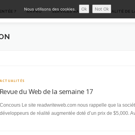
Ok
Not Ok
Nous utilisons des cookies.
ENTÉE ?
RA’PRO
SERVICES RA’PRO
ACTUALITÉ DE L
ION
ACTUALITÉS
Revue du Web de la semaine 17
Concours Le site readwriteweb.com nous rappelle que la sociét
développeurs de réalité augmentée doté d’un prix de $5,000. A