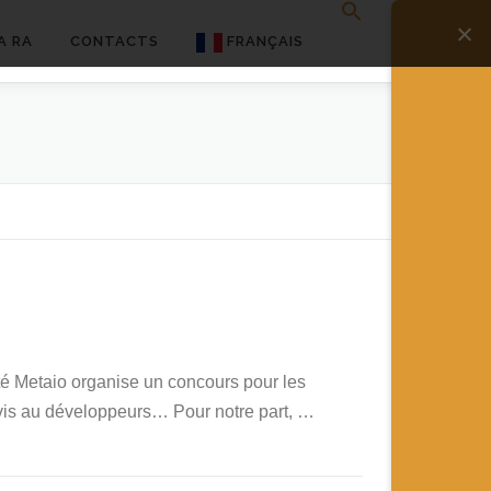
A RA
CONTACTS
FRANÇAIS
English
Français
Deutsch
简体中文
日本語
Español
é Metaio organise un concours pour les
vis au développeurs… Pour notre part, …