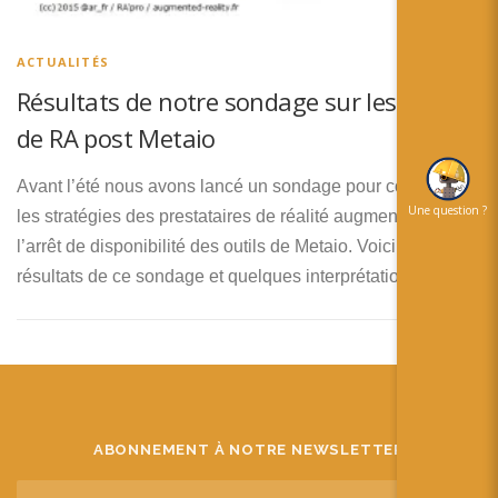
简体中文
日本語
ACTUALITÉS
Résultats de notre sondage sur les outils
Español
de RA post Metaio
Avant l’été nous avons lancé un sondage pour connaitre
Une question ?
les stratégies des prestataires de réalité augmentée suite à
l’arrêt de disponibilité des outils de Metaio. Voici les
résultats de ce sondage et quelques interprétations.
ABONNEMENT À NOTRE NEWSLETTER