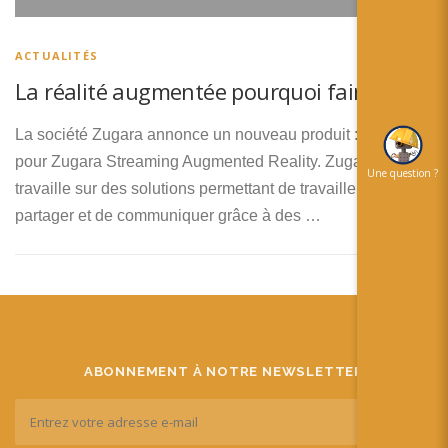
简体中文
日本語
ACTUALITÉS
La réalité augmentée pourquoi faire?
Español
La société Zugara annonce un nouveau produit : Zugstar
pour Zugara Streaming Augmented Reality. Zugara
Une question ?
travaille sur des solutions permettant de travailler, de
partager et de communiquer grâce à des …
ABONNEMENT À NOTRE NEWSLETTER