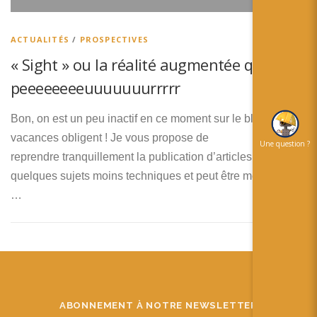
简体中文
日本語
ACTUALITÉS
/
PROSPECTIVES
« Sight » ou la réalité augmentée qui fait
Español
peeeeeeeeuuuuuuurrrrr
Bon, on est un peu inactif en ce moment sur le blog,
vacances obligent ! Je vous propose de
Une question ?
reprendre tranquillement la publication d’articles avec
quelques sujets moins techniques et peut être même plus
…
ABONNEMENT À NOTRE NEWSLETTER