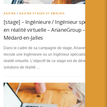
简体中文
日本語
AGO’RA
/
AGO’RA STAGES ET EMPLOIS
[stage] – Ingénieure / Ingénieur spécialisé
Español
en réalité virtuelle – ArianeGroup – Saint-
Médard-en-Jalles
Dans le cadre de sa campagne de stage, ArianeGroup
recrute une Ingénieure ou un Ingénieur spécialisé en
réalité virtuelle. L’objectif de ce stage est de développer les
solutions de réalité …