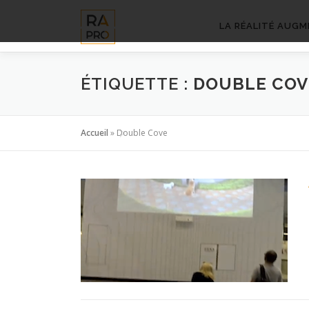
Aller
au
LA RÉALITÉ AUGM
contenu
ÉTIQUETTE :
DOUBLE COV
Accueil
»
Double Cove