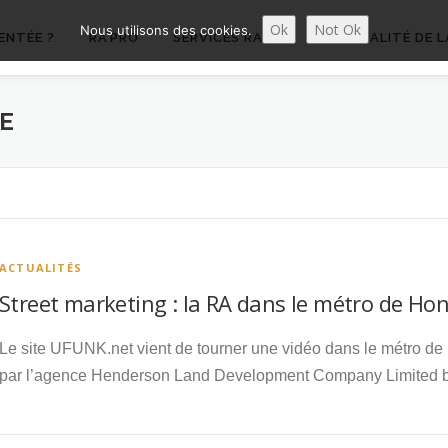
Ok
Not Ok
Nous utilisons des cookies.
ENTÉE ?
RA’PRO
SERVICES RA’PRO
ACTUALITÉ DE L
E
ACTUALITÉS
Street marketing : la RA dans le métro de Ho
Le site UFUNK.net vient de tourner une vidéo dans le métro d
par l’agence Henderson Land Development Company Limited 