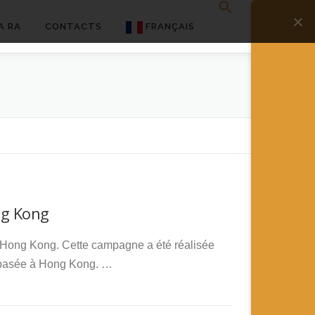
A RA
CONTACTS
FRANÇAIS
English
Français
Deutsch
简体中文
日本語
ng Kong
Español
e Hong Kong. Cette campagne a été réalisée
basée à Hong Kong. …