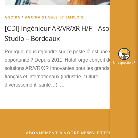
简体中文
日本語
AGO’RA
/
AGO’RA STAGES ET EMPLOIS
[CDI] Ingénieur AR/VR/XR H/F – Asobo
Español
Studio – Bordeaux
Pourquoi nous rejoindre sur ce poste-là est une super
opportunité ? Depuis 2011, HoloForge conçoit des
Une question ?
solutions AR/VR/XR innovantes pour les grands groupes
français et internationaux (industrie, culture,
divertissement, santé…). …
ABONNEMENT À NOTRE NEWSLETTER