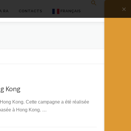
A RA
CONTACTS
FRANÇAIS
English
Français
Deutsch
简体中文
日本語
ng Kong
Español
e Hong Kong. Cette campagne a été réalisée
basée à Hong Kong. …