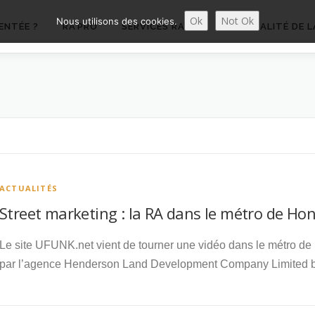
Ok
Not Ok
Nous utilisons des cookies.
ENTÉE ?
RA’PRO
SERVICES RA’PRO
ACTUALITÉ DE L
ACTUALITÉS
Street marketing : la RA dans le métro de Ho
Le site UFUNK.net vient de tourner une vidéo dans le métro d
par l’agence Henderson Land Development Company Limited 