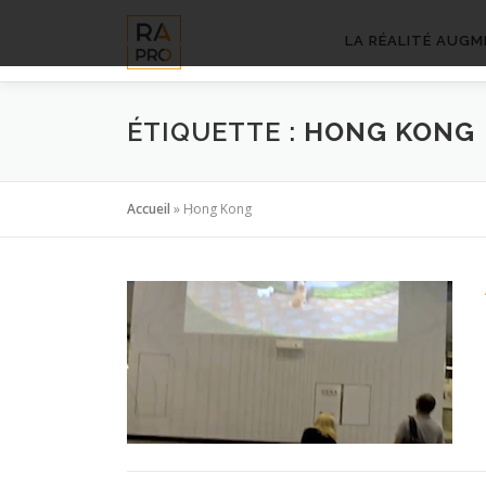
Aller
au
LA RÉALITÉ AUGM
contenu
ÉTIQUETTE :
HONG KONG
Accueil
»
Hong Kong