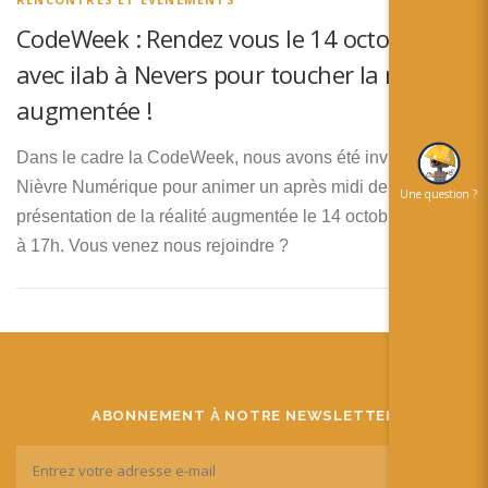
简体中文
CodeWeek : Rendez vous le 14 octobre
日本語
avec ilab à Nevers pour toucher la réalité
Español
augmentée !
Dans le cadre la CodeWeek, nous avons été invité par ilab
Nièvre Numérique pour animer un après midi de
Une question ?
présentation de la réalité augmentée le 14 octobre de 14h
à 17h. Vous venez nous rejoindre ?
ABONNEMENT À NOTRE NEWSLETTER