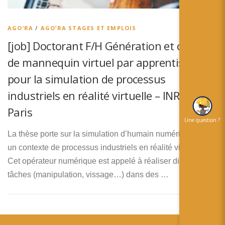
简体中文
日本語
AGO’RA
/
AGO’RA STAGES ET EMPLOIS
[job] Doctorant F/H Génération et contrôle
Español
de mannequin virtuel par apprentissage
pour la simulation de processus
industriels en réalité virtuelle – INRIA –
Paris
Une question ?
La thèse porte sur la simulation d’humain numérique dans
un contexte de processus industriels en réalité virtuelle.
Cet opérateur numérique est appelé à réaliser diverses
tâches (manipulation, vissage…) dans des …