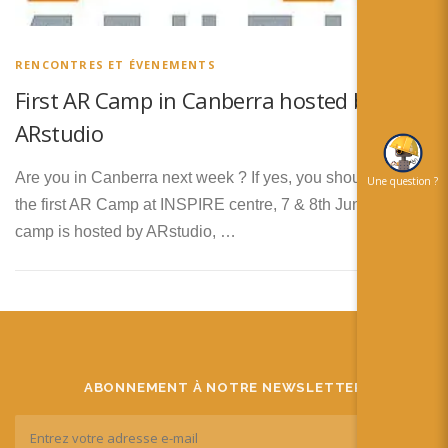
简体中文
日本語
RENCONTRES ET ÉVENEMENTS
Español
First AR Camp in Canberra hosted by
ARstudio
Are you in Canberra next week ? If yes, you should go to
Une question ?
the first AR Camp at INSPIRE centre, 7 & 8th June! This
camp is hosted by ARstudio, …
ABONNEMENT À NOTRE NEWSLETTER