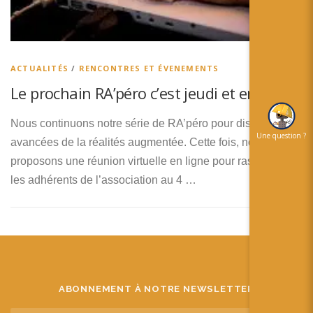
简体中文
日本語
Español
ACTUALITÉS
/
RENCONTRES ET ÉVENEMENTS
Le prochain RA’péro c’est jeudi et en ligne !
Nous continuons notre série de RA’péro pour discuter des
Une question ?
avancées de la réalités augmentée. Cette fois, nous vous
proposons une réunion virtuelle en ligne pour rassembler
les adhérents de l’association au 4 …
ABONNEMENT À NOTRE NEWSLETTER