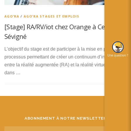
简体中文
日本語
AGO’RA
/
AGO’RA STAGES ET EMPLOIS
[Stage] RA/RV/iot chez Orange à Cesson-
Español
Sévigné
L’objectif du stage est de participer à la mise en place d’un
Une question ?
processus permettant de créer un continuum d’interaction
entre la réalité augmentée (RA) et la réalité virtuelle (RV)
dans …
ABONNEMENT À NOTRE NEWSLETTER