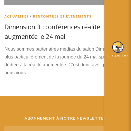
简体中文
日本語
ACTUALITÉS
/
RENCONTRES ET ÉVENEMENTS
Dimension 3 : conférences réalité
Español
augmentée le 24 mai
Nous sommes partenaires médias du salon Dimension 3 et
Une question ?
plus particulièrement de la journée du 24 mai spécialement
dédiée à la réalité augmentée. C’est donc avec plaisir que
nous vous …
ABONNEMENT À NOTRE NEWSLETTER