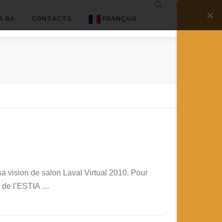
A RA
CONTACTS
FRANÇAIS
English
Français
Deutsch
简体中文
日本語
Español
sa vision de salon Laval Virtual 2010. Pour
te de l’ESTIA …