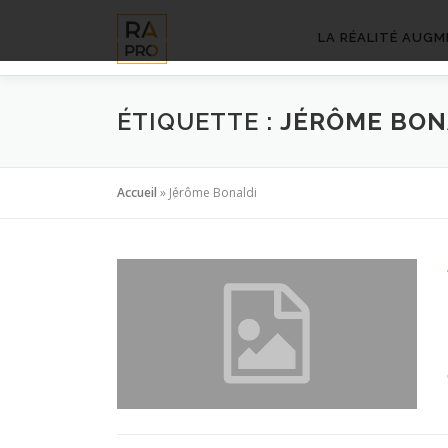
Aller
au
LA RÉALITÉ AUGM
contenu
ÉTIQUETTE :
JÉRÔME BON
Accueil
»
Jérôme Bonaldi