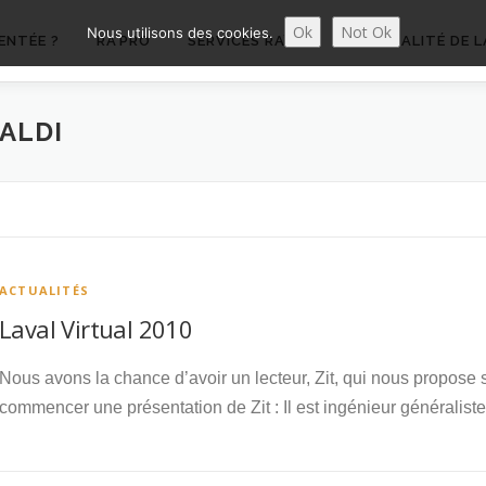
Ok
Not Ok
Nous utilisons des cookies.
ENTÉE ?
RA’PRO
SERVICES RA’PRO
ACTUALITÉ DE L
ALDI
ACTUALITÉS
Laval Virtual 2010
Nous avons la chance d’avoir un lecteur, Zit, qui nous propose 
commencer une présentation de Zit : Il est ingénieur généralis