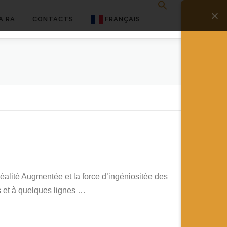
A RA
CONTACTS
FRANÇAIS
English
Français
Deutsch
简体中文
日本語
Español
alité Augmentée et la force d’ingéniositée des
 et à quelques lignes …