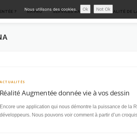
Ok
Not Ok
Nous utilisons des cookies.
ENTÉE ?
RA’PRO
SERVICES RA’PRO
ACTUALITÉ DE L
NA
ACTUALITÉS
Réalité Augmentée donnée vie à vos dessin
Encore une application qui nous démontre la puissance de la Ré
développeurs. Nous pouvons voir comment à partir d’un croquis