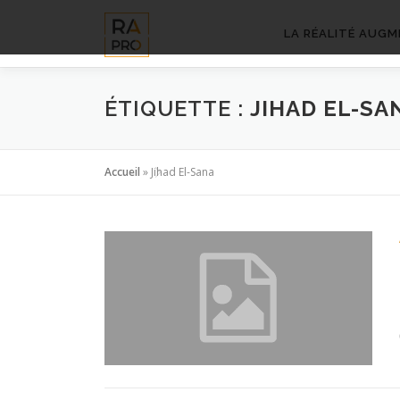
Aller
au
LA RÉALITÉ AUGM
contenu
ÉTIQUETTE :
JIHAD EL-SA
Accueil
»
Jihad El-Sana