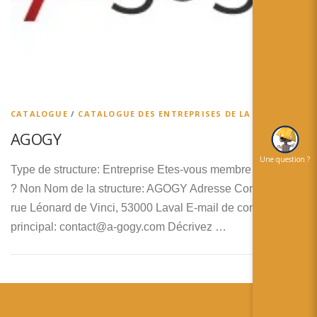
简体中文
日本語
Español
CATALOGUE
/
CATALOGUE DES ENTREPRISES DE LA RA
AGOGY
Une question ?
Type de structure: Entreprise Etes-vous membre de RA’pro
? Non Nom de la structure: AGOGY Adresse Complète: 6
rue Léonard de Vinci, 53000 Laval E-mail de contact
principal: contact@a-gogy.com Décrivez …