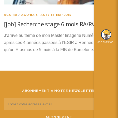
简体中文
日本語
AGO’RA
/
AGO’RA STAGES ET EMPLOIS
[job] Recherche stage 6 mois RA/RV/RM
Español
J’arrive au terme de mon Master Imagerie Numérique
Une question ?
après ces 4 années passées à l’ESIR à Rennes ainsi
qu’un Erasmus de 5 mois à la FIB de Barcelone. Je suis …
ABONNEMENT À NOTRE NEWSLETTER