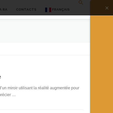
A RA
CONTACTS
FRANÇAIS
English
Français
Deutsch
简体中文
日本語
e
Español
’un miroir utilisant la réalité augmentée pour
précier …