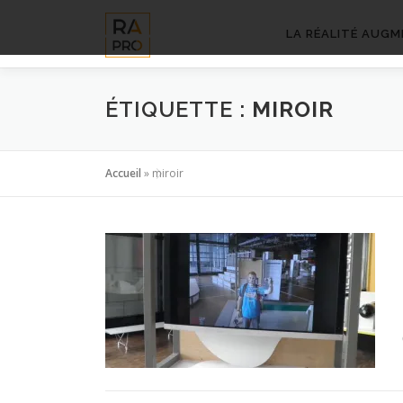
Aller
au
LA RÉALITÉ AUGM
contenu
ÉTIQUETTE :
MIROIR
Accueil
»
miroir