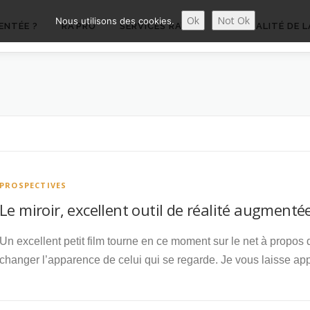
Ok
Not Ok
Nous utilisons des cookies.
ENTÉE ?
RA’PRO
SERVICES RA’PRO
ACTUALITÉ DE L
PROSPECTIVES
Le miroir, excellent outil de réalité augmenté
Un excellent petit film tourne en ce moment sur le net à propos d
changer l’apparence de celui qui se regarde. Je vous laisse ap