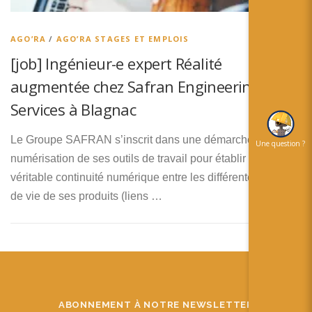
简体中文
日本語
AGO’RA
/
AGO’RA STAGES ET EMPLOIS
[job] Ingénieur-e expert Réalité
Español
augmentée chez Safran Engineering
Services à Blagnac
Le Groupe SAFRAN s’inscrit dans une démarche de
Une question ?
numérisation de ses outils de travail pour établir une
véritable continuité numérique entre les différentes étapes
de vie de ses produits (liens …
ABONNEMENT À NOTRE NEWSLETTER