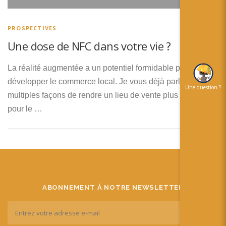
简体中文
日本語
PROSPECTIVES
Une dose de NFC dans votre vie ?
Español
La réalité augmentée a un potentiel formidable pour
développer le commerce local. Je vous déjà parlé ici des
Une question ?
multiples façons de rendre un lieu de vente plus interactif
pour le …
ABONNEMENT À NOTRE NEWSLETTER