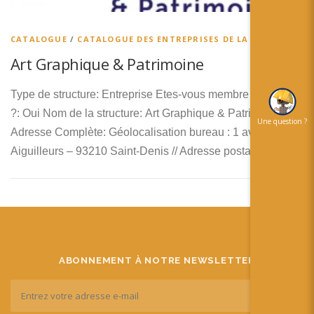
简体中文
日本語
CATALOGUE
/
CATALOGUE DES ENTREPRISES DE LA RA
Art Graphique & Patrimoine
Español
Type de structure: Entreprise Etes-vous membre de RA’pro
?: Oui Nom de la structure: Art Graphique & Patrimoine
Une question ?
Adresse Complète: Géolocalisation bureau : 1 avenue des
Aiguilleurs – 93210 Saint-Denis // Adresse postale : …
ABONNEMENT À NOTRE NEWSLETTER