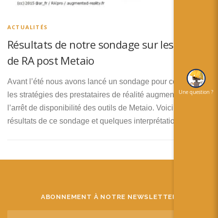
简体中文
日本語
ACTUALITÉS
Résultats de notre sondage sur les outils
Español
de RA post Metaio
Avant l’été nous avons lancé un sondage pour connaitre
Une question ?
les stratégies des prestataires de réalité augmentée suite à
l’arrêt de disponibilité des outils de Metaio. Voici les
résultats de ce sondage et quelques interprétations.
ABONNEMENT À NOTRE NEWSLETTER