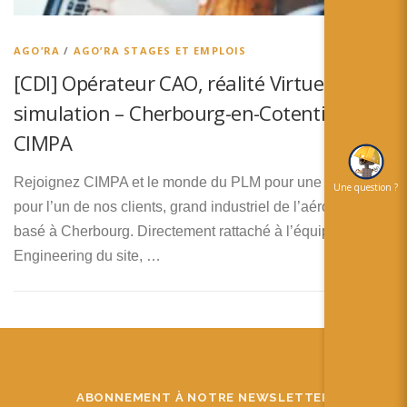
简体中文
日本語
AGO’RA
/
AGO’RA STAGES ET EMPLOIS
[CDI] Opérateur CAO, réalité Virtuelle et
Español
simulation – Cherbourg-en-Cotentin –
CIMPA
Rejoignez CIMPA et le monde du PLM pour une mission
Une question ?
pour l’un de nos clients, grand industriel de l’aéronautique
basé à Cherbourg. Directement rattaché à l’équipe Support
Engineering du site, …
ABONNEMENT À NOTRE NEWSLETTER