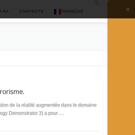
A RA
CONTACTS
FRANÇAIS
English
Français
Deutsch
简体中文
日本語
rrorisme.
Español
ation de la réalité augmentée dans le domaine
ology Demonstrator 3) a pour …