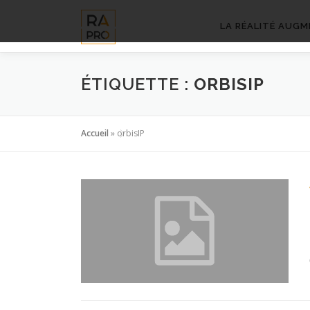
Aller
au
LA RÉALITÉ AUGM
contenu
ÉTIQUETTE :
ORBISIP
Accueil
»
orbisIP