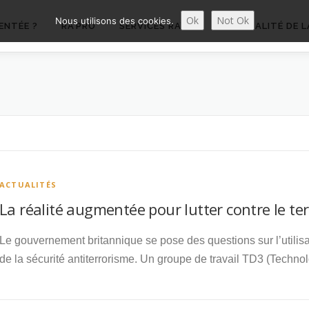
Ok
Not Ok
Nous utilisons des cookies.
ENTÉE ?
RA’PRO
SERVICES RA’PRO
ACTUALITÉ DE L
ACTUALITÉS
La réalité augmentée pour lutter contre le te
Le gouvernement britannique se pose des questions sur l’utilis
de la sécurité antiterrorisme. Un groupe de travail TD3 (Techn