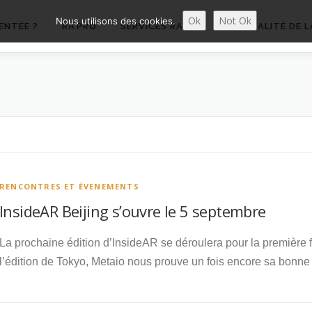
Ok
Not Ok
Nous utilisons des cookies.
ENTÉE ?
RA’PRO
SERVICES RA’PRO
ACTUALITÉ DE L
RENCONTRES ET ÉVENEMENTS
InsideAR Beijing s’ouvre le 5 septembre
La prochaine édition d’InsideAR se déroulera pour la première 
l’édition de Tokyo, Metaio nous prouve un fois encore sa bonne s