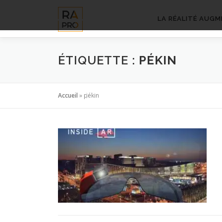
Aller
au
LA RÉALITÉ AUGM
contenu
ÉTIQUETTE :
PÉKIN
Accueil
»
pékin