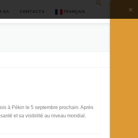
A RA
CONTACTS
FRANÇAIS
English
Français
Deutsch
简体中文
日本語
Español
fois à Pékin le 5 septembre prochain. Après
anté et sa visibilité au niveau mondial.