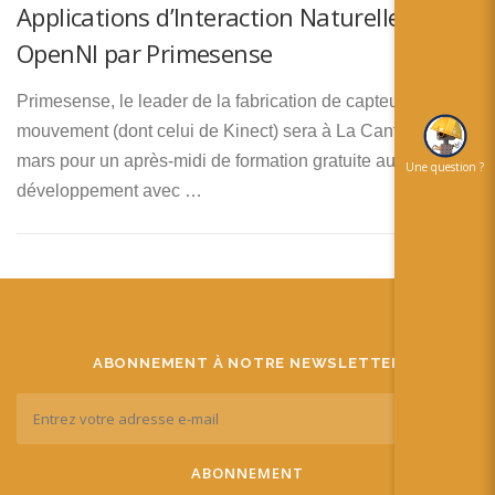
简体中文
Applications d’Interaction Naturelle avec
OpenNI par Primesense
日本語
Español
Primesense, le leader de la fabrication de capteurs de
mouvement (dont celui de Kinect) sera à La Cantine le 22
mars pour un après-midi de formation gratuite au
Une question ?
développement avec …
ABONNEMENT À NOTRE NEWSLETTER